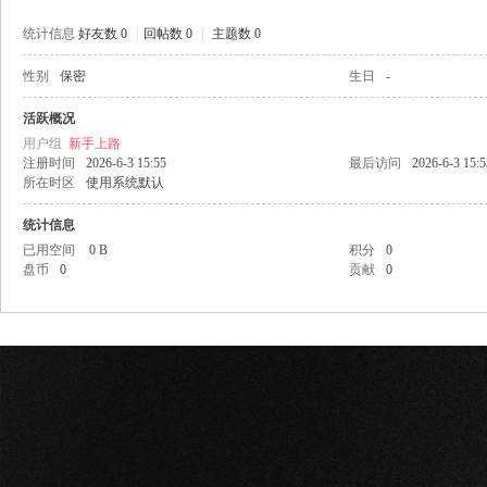
统计信息
好友数 0
|
回帖数 0
|
主题数 0
性别
保密
生日
-
网
活跃概况
用户组
新手上路
注册时间
2026-6-3 15:55
最后访问
2026-6-3 15:5
所在时区
使用系统默认
统计信息
已用空间
0 B
积分
0
盘币
0
贡献
0