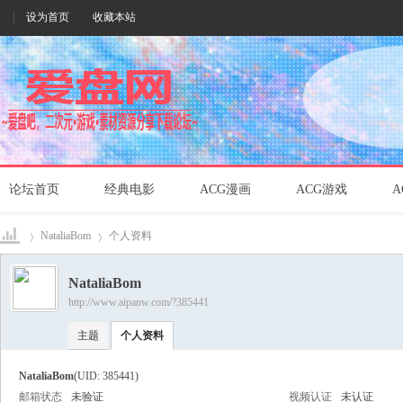
设为首页
收藏本站
论坛首页
经典电影
ACG漫画
ACG游戏
A
NataliaBom
个人资料
NataliaBom
http://www.aipanw.com/?385441
爱盘
›
›
主题
个人资料
NataliaBom
(UID: 385441)
邮箱状态
未验证
视频认证
未认证