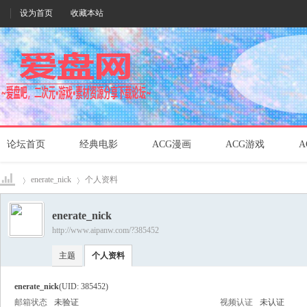
设为首页
收藏本站
论坛首页
经典电影
ACG漫画
ACG游戏
A
enerate_nick
个人资料
enerate_nick
http://www.aipanw.com/?385452
爱盘
›
›
主题
个人资料
enerate_nick
(UID: 385452)
邮箱状态
未验证
视频认证
未认证