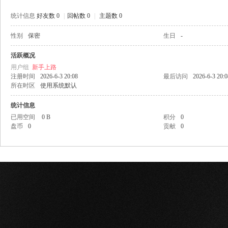
统计信息
好友数 0
|
回帖数 0
|
主题数 0
性别
保密
生日
-
网
活跃概况
用户组
新手上路
注册时间
2026-6-3 20:08
最后访问
2026-6-3 20:0
所在时区
使用系统默认
统计信息
已用空间
0 B
积分
0
盘币
0
贡献
0