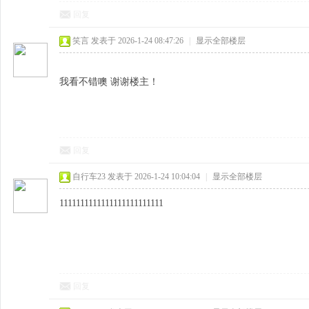
回复
笑言
发表于 2026-1-24 08:47:26
|
显示全部楼层
我看不错噢 谢谢楼主！
回复
自行车23
发表于 2026-1-24 10:04:04
|
显示全部楼层
1111111111111111111111111
回复