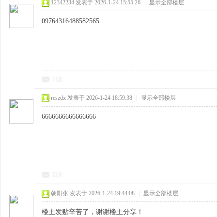
12342234
发表于 2026-1-24 15:55:26
|
显示全部楼层
09764316488582565
回复
reszdx
发表于 2026-1-24 18:59:38
|
显示全部楼层
6666666666666666
回复
朝阳张
发表于 2026-1-24 19:44:08
|
显示全部楼层
楼主发贴辛苦了，谢谢楼主分享！