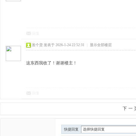
回复
发个货
发表于 2026-1-24 22:52:31
|
显示全部楼层
这东西我收了！谢谢楼主！
回复
下一
快捷回复