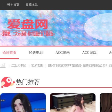
设为首页
收藏本站
论坛首页
经典电影
ACG漫画
ACG游戏
A
二次元专区
艺术套图
[图包][墨迹3D界耶路撒冷-最终幻想蒂法253P（荤素
热门推荐
爱盘
›
›
›