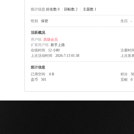
统计信息
好友数 0
|
回帖数 2
|
主题数 1
性别
保密
生日
-
网
活跃概况
用户组
高级会员
扩展用户组
新手上路
在线时间
12 小时
注册时
上次活动时间
2026-7-13 01:38
上次发
统计信息
已用空间
0 B
积分
5
盘币
501
贡献
0