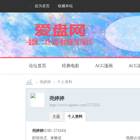
设为首页
收藏本站
论坛首页
经典电影
ACG漫画
ACG
尧婷婷
个人资料
尧婷婷
https://www.aipanw.com/?273243
爱盘
›
›
主题
个人资料
尧婷婷
(UID: 273243)
邮箱状态
未验证
视频认