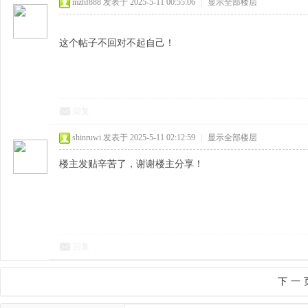
mzhf888
发表于 2025-5-11 00:55:06
|
显示全部楼层
这个帖子不回对不起自己！
回复
shinruwi
发表于 2025-5-11 02:12:59
|
显示全部楼层
楼主发贴辛苦了，谢谢楼主分享！
回复
下一