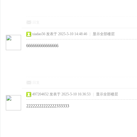
回复
xiadao56
发表于 2025-5-10 14:48:46
|
显示全部楼层
666666666666666
回复
497204652
发表于 2025-5-10 16:36:53
|
显示全部楼层
22222222222222333333