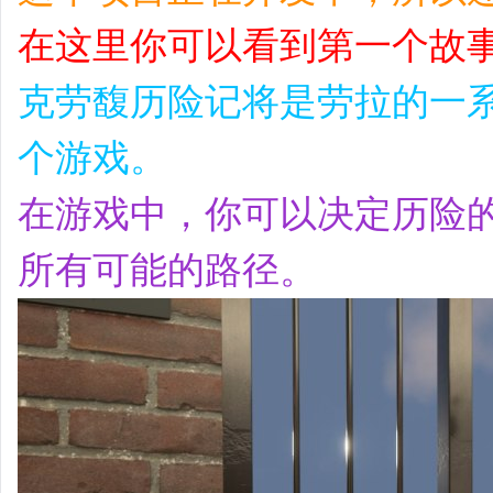
在这里你可以看到第一个故
克劳馥历险记将是劳拉的一
个游戏。
在游戏中，你可以决定历险
所有可能的路径。