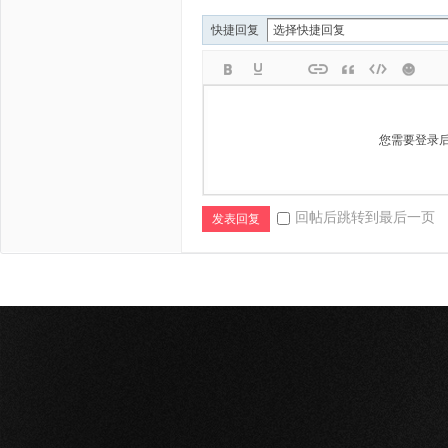
快捷回复
您需要登录
回帖后跳转到最后一页
发表回复