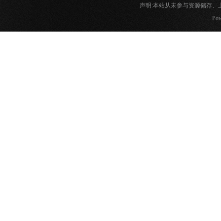
声明:本站从未参与资源储存
Pow